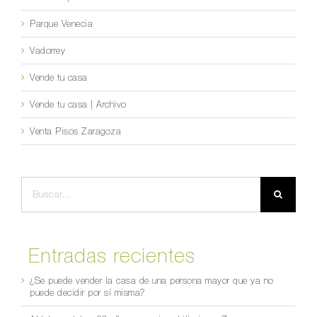
Parque Venecia
Vadorrey
Vende tu casa
Vende tu casa | Archivo
Venta Pisos Zaragoza
Buscar:
Entradas recientes
¿Se puede vender la casa de una persona mayor que ya no
puede decidir por sí misma?