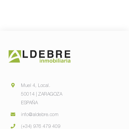
Muel 4, Local.
50014 | ZARAGOZA
ESPAÑA
info@aldebre.com
(+34) 976 479 409