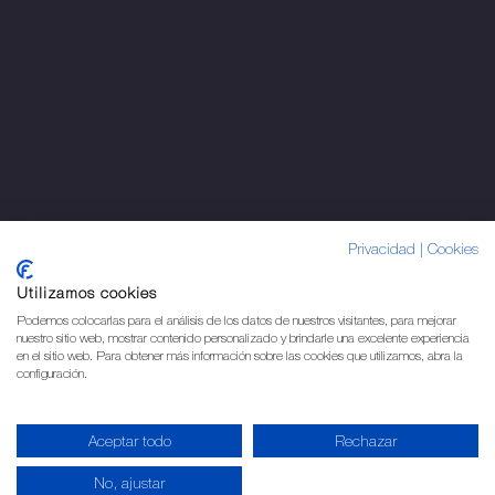
Privacidad
|
Cookies
Utilizamos cookies
Podemos colocarlas para el análisis de los datos de nuestros visitantes, para mejorar
nuestro sitio web, mostrar contenido personalizado y brindarle una excelente experiencia
en el sitio web. Para obtener más información sobre las cookies que utilizamos, abra la
configuración.
Aceptar todo
Rechazar
No, ajustar