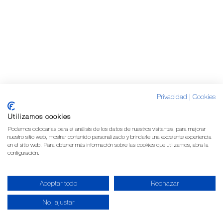
Privacidad
|
Cookies
Utilizamos cookies
Podemos colocarlas para el análisis de los datos de nuestros visitantes, para mejorar
nuestro sitio web, mostrar contenido personalizado y brindarle una excelente experiencia
en el sitio web. Para obtener más información sobre las cookies que utilizamos, abra la
configuración.
Aceptar todo
Rechazar
No, ajustar