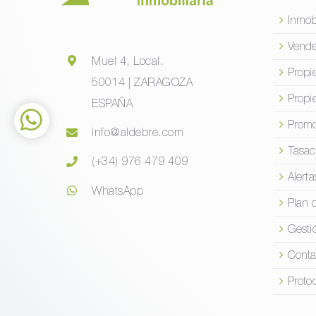
Inmob
Vende
Muel 4, Local.
Propi
50014 | ZARAGOZA
Propi
ESPAÑA
Promo
info@aldebre.com
Tasac
(+34) 976 479 409
Alerta
WhatsApp
Plan 
Gesti
Conta
Proto