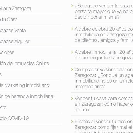
¿Se puede vender la casa 
iliaria Zaragoza
persona mayor que ya no 
decidir por sí misma?
 tu Casa
Aldebre celebra 20 años c
edades Venta
inmobiliaria en Zaragoza r
de clientes, amigos y famili
edades Alquiler
Aldebre Inmobiliaria: 20 añ
ciones
creciendo junto a Zaragoza
ión de Inmuebles Online
Comprador vs Vendedor en
s
Zaragoza: ¿Por qué un age
inmobiliario no es un simpl
de Marketing Inmobiliario
intermediario?
ón de herencia inmobiliaria
Vender tu casa para compra
en Zaragoza: cómo hacerlo
cto
a paso
colo COVID-19
Errores al vender tu piso en
Zaragoza: cómo fijar mal el
desde el inicio puede perjud