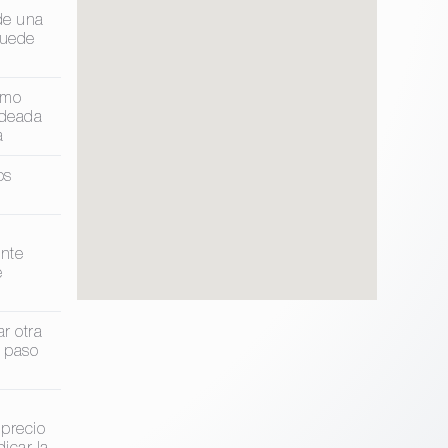
de una
puede
omo
odeada
a
os
nte
e
r otra
 paso
 precio
icar la