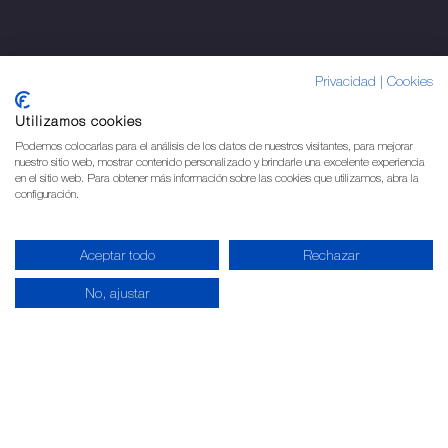
Privacidad
|
Cookies
Utilizamos cookies
Podemos colocarlas para el análisis de los datos de nuestros visitantes, para mejorar
nuestro sitio web, mostrar contenido personalizado y brindarle una excelente experiencia
en el sitio web. Para obtener más información sobre las cookies que utilizamos, abra la
configuración.
Aceptar todo
Rechazar
No, ajustar