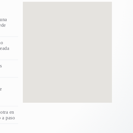
 una
ede
mo
deada
s
e
otra en
 a paso