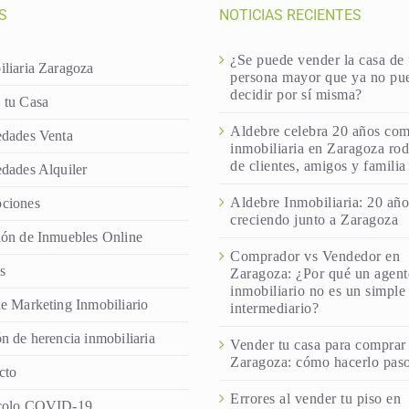
S
NOTICIAS RECIENTES
¿Se puede vender la casa de
iliaria Zaragoza
persona mayor que ya no pu
decidir por sí misma?
 tu Casa
Aldebre celebra 20 años co
edades Venta
inmobiliaria en Zaragoza ro
de clientes, amigos y familia
edades Alquiler
Aldebre Inmobiliaria: 20 año
ciones
creciendo junto a Zaragoza
ión de Inmuebles Online
Comprador vs Vendedor en
s
Zaragoza: ¿Por qué un agent
inmobiliario no es un simple
de Marketing Inmobiliario
intermediario?
n de herencia inmobiliaria
Vender tu casa para comprar 
Zaragoza: cómo hacerlo paso
cto
Errores al vender tu piso en
colo COVID-19