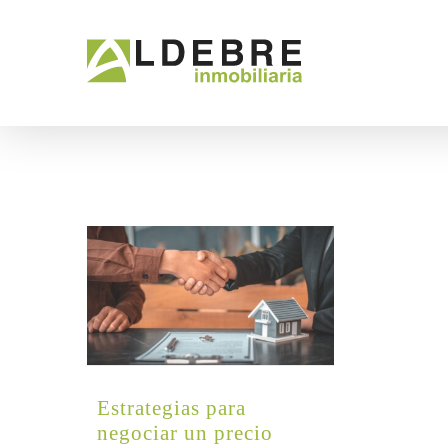
Saltar
al
contenido
Noticias
Venta Pisos
Zaragoza
Estrategias para
negociar un precio