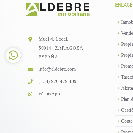
ENLACE
Inmob
Vende
Muel 4, Local.
Propi
50014 | ZARAGOZA
Propi
ESPAÑA
Promo
info@aldebre.com
Tasac
(+34) 976 479 409
Alerta
WhatsApp
Plan 
Gestió
Conta
Proto