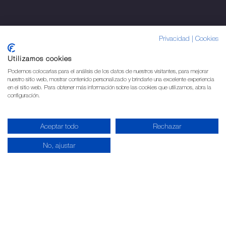
Privacidad
|
Cookies
Utilizamos cookies
Podemos colocarlas para el análisis de los datos de nuestros visitantes, para mejorar
nuestro sitio web, mostrar contenido personalizado y brindarle una excelente experiencia
en el sitio web. Para obtener más información sobre las cookies que utilizamos, abra la
configuración.
Aceptar todo
Rechazar
No, ajustar