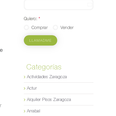
Spain
+34
Quiero:
*
Comprar
Vender
LLAMADME
de
Categorías
Actividades Zaragoza
Actur
Alquiler Pisos Zaragoza
r
Arrabal