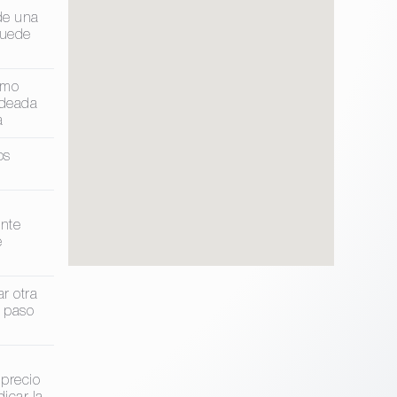
de una
puede
omo
odeada
a
os
nte
e
r otra
 paso
 precio
icar la