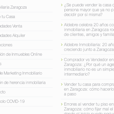
¿Se puede vender la casa 
iliaria Zaragoza
persona mayor que ya no 
decidir por sí misma?
 tu Casa
Aldebre celebra 20 años c
edades Venta
inmobiliaria en Zaragoza r
de clientes, amigos y famili
edades Alquiler
Aldebre Inmobiliaria: 20 añ
ciones
creciendo junto a Zaragoza
ión de Inmuebles Online
Comprador vs Vendedor en
s
Zaragoza: ¿Por qué un age
inmobiliario no es un simpl
de Marketing Inmobiliario
intermediario?
ón de herencia inmobiliaria
Vender tu casa para compra
en Zaragoza: cómo hacerlo
cto
a paso
colo COVID-19
Errores al vender tu piso en
Zaragoza: cómo fijar mal el
desde el inicio puede perjud