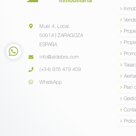
Inmob
Vende
Muel 4, Local.
Propi
50014 | ZARAGOZA
Propi
ESPAÑA
Promo
info@aldebre.com
Tasac
(+34) 976 479 409
Alerta
WhatsApp
Plan 
Gesti
Conta
Proto