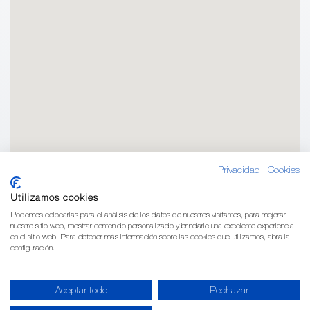
Privacidad
|
Cookies
Utilizamos cookies
Podemos colocarlas para el análisis de los datos de nuestros visitantes, para mejorar
nuestro sitio web, mostrar contenido personalizado y brindarle una excelente experiencia
en el sitio web. Para obtener más información sobre las cookies que utilizamos, abra la
configuración.
Aceptar todo
Rechazar
© 2020 Aldebre | WEB & SEO by
ZILON
|
Privacidad
|
Cookies