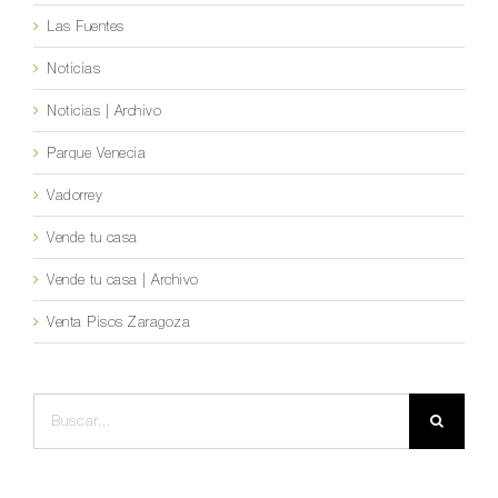
Las Fuentes
Noticias
Noticias | Archivo
Parque Venecia
Vadorrey
Vende tu casa
Vende tu casa | Archivo
Venta Pisos Zaragoza
Buscar: