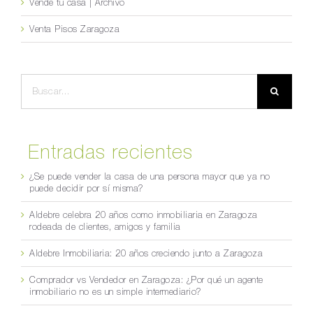
Vende tu casa | Archivo
Venta Pisos Zaragoza
Buscar:
Entradas recientes
¿Se puede vender la casa de una persona mayor que ya no
puede decidir por sí misma?
Aldebre celebra 20 años como inmobiliaria en Zaragoza
rodeada de clientes, amigos y familia
Aldebre Inmobiliaria: 20 años creciendo junto a Zaragoza
Comprador vs Vendedor en Zaragoza: ¿Por qué un agente
inmobiliario no es un simple intermediario?