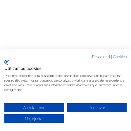
Privacidad
|
Cookies
Utilizamos cookies
Podemos colocarlas para el análisis de los datos de nuestros visitantes, para mejorar
nuestro sitio web, mostrar contenido personalizado y brindarle una excelente experiencia
en el sitio web. Para obtener más información sobre las cookies que utilizamos, abra la
configuración.
Aceptar todo
Rechazar
No, ajustar